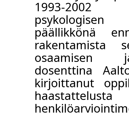
1993-2002 Ty
psykologisen
päällikkönä en
rakentamista 
osaamisen j
dosenttina Aalt
kirjoittanut oppi
haastattelu
henkilöarviointim