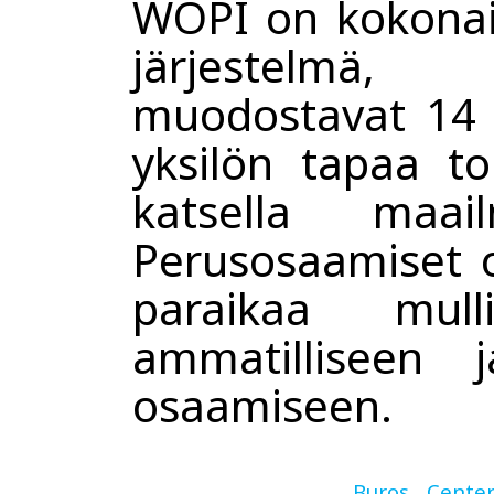
WOPI on kokonai
järjestelmä
muodostavat 14 
yksilön tapaa toi
katsella maa
Perusosaamiset o
paraikaa mulli
ammatilliseen j
osaamiseen.
Buros Cente