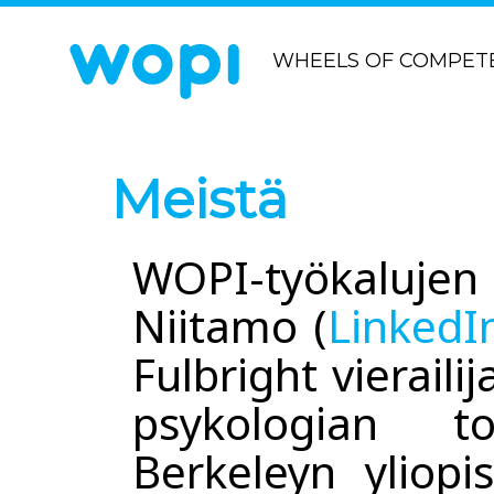
WHEELS OF COMPET
Meistä
WOPI-työkalujen 
Niitamo (
LinkedI
Fulbright vierail
psykologian t
Berkeleyn yliopi