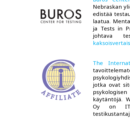
Nebraskan yli
edistää testau
laatua. Ment
ja Tests in P
johtava te
kaksoisvertai
The Interna
tavoittelem
psykologiyhdi
jotka ovat si
psykologisen 
käytäntöjä. 
Oy on ITC:
testikustanta